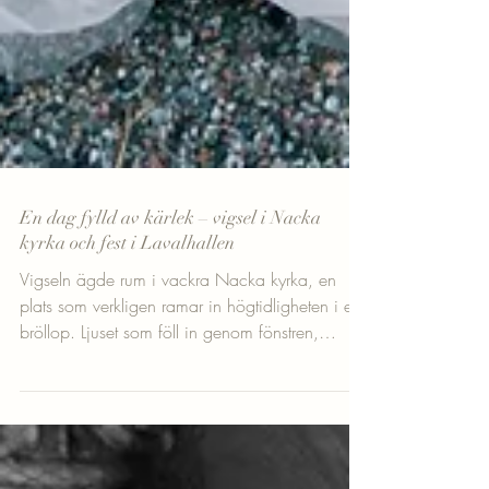
En dag fylld av kärlek – vigsel i Nacka
kyrka och fest i Lavalhallen
Vigseln ägde rum i vackra Nacka kyrka, en
plats som verkligen ramar in högtidligheten i ett
bröllop. Ljuset som föll in genom fönstren,
musiken som fyllde rummet och alla nära och
kära samlade – det var magiskt från första
stund. När bruden gick uppför gången och