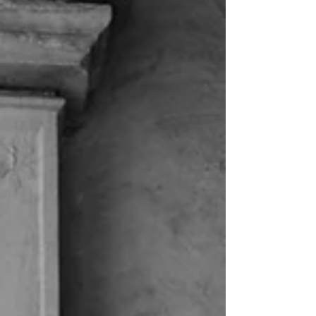
deras blickar möttes, då stannade tiden för en
stund. Det är just de ögonblicken som gör mitt
jobb så otroligt speciellt att få dokumentera.
Efter en känslosam vigsel fylld av både skratt
och tårar fortsatte dagen me