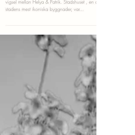
Bröllop i Stadshuset i Stockholm
En solig julidag i Stockholm bjöd på en vacker
vigsel mellan Helya & Patrik. Stadshuset , en av
stadens mest ikoniska byggnader, var...