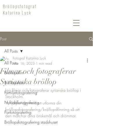
Bröllopsfotograf
Katarina Lyck
Post
All Posts
Fotograf Katarina Lyck
All Posts
Mar 16, 2023
1 min read
Filmar och fotograferar
Bröllopsfilm
Syrianska bröllop
Bröllopsfoto
Jag filmar och fotograferar syrianska bröllop i 
Familjefotografering
Stockholm. 
Nyföddfotografering
Vi hjälper dig med att utforma din 
bröllopsfotografering/bröllopsfilmning så att 
Parfotografering
den matchar dina önskemål och drömmar. 
Bröllopsfotografering stadshuset