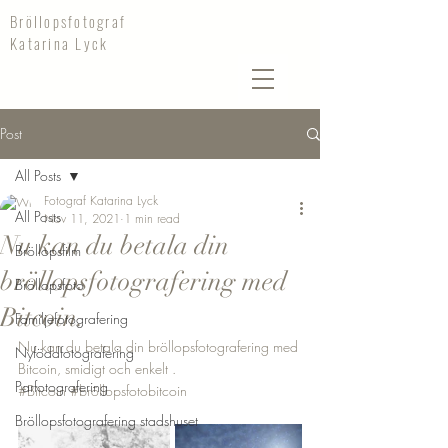
Bröllopsfotograf
Katarina Lyck
Post
All Posts
Fotograf Katarina Lyck
All Posts
Nov 11, 2021
1 min read
Nu kan du betala din
Bröllopsfilm
bröllopsfotografering med
Bröllopsfoto
Bitcoin.
Familjefotografering
Nu kan du betala din bröllopsfotografering med 
Nyföddfotografering
Bitcoin, smidigt och enkelt . 
Parfotografering
#Bitcoin
#bröllopsfotobitcoin
Bröllopsfotografering stadshuset