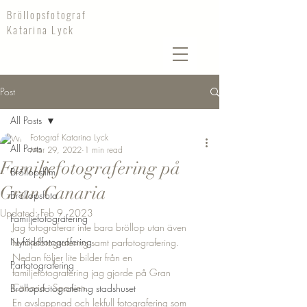
Bröllopsfotograf
Katarina Lyck
Post
All Posts
Fotograf Katarina Lyck
All Posts
Mar 29, 2022
1 min read
Familjefotografering på
Bröllopsfilm
Gran Canaria
Bröllopsfoto
Updated:
Feb 9, 2023
Familjefotografering
Jag fotograferar inte bara bröllop utan även 
Nyföddfotografering
familjefotografering samt parfotografering.
Nedan följer lite bilder från en 
Parfotografering
familjefotografering jag gjorde på Gran 
Canaria i Spanien. 
Bröllopsfotografering stadshuset
En avslappnad och lekfull fotografering som 