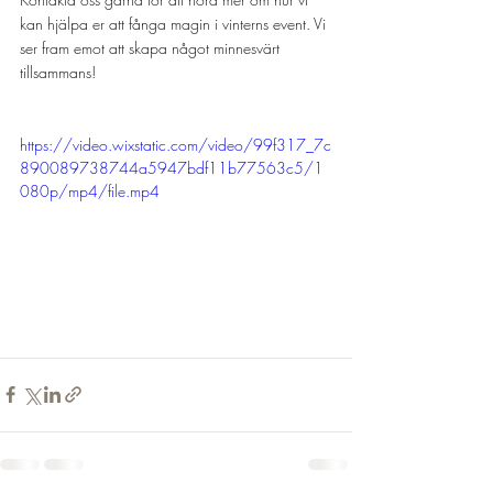
kan hjälpa er att fånga magin i vinterns event. Vi 
ser fram emot att skapa något minnesvärt 
tillsammans!
https://video.wixstatic.com/video/99f317_7c
890089738744a5947bdf11b77563c5/1
080p/mp4/file.mp4