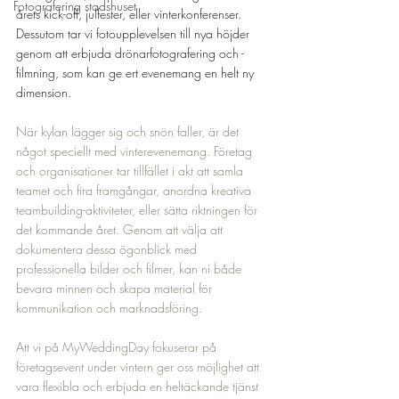
Fotografering stadshuset
årets kick-off, julfester, eller vinterkonferenser. 
Dessutom tar vi fotoupplevelsen till nya höjder 
genom att erbjuda drönarfotografering och -
filmning, som kan ge ert evenemang en helt ny 
dimension.
När kylan lägger sig och snön faller, är det 
något speciellt med vinterevenemang. Företag 
och organisationer tar tillfället i akt att samla 
teamet och fira framgångar, anordna kreativa 
teambuilding-aktiviteter, eller sätta riktningen för 
det kommande året. Genom att välja att 
dokumentera dessa ögonblick med 
professionella bilder och filmer, kan ni både 
bevara minnen och skapa material för 
kommunikation och marknadsföring.
Att vi på MyWeddingDay fokuserar på 
företagsevent under vintern ger oss möjlighet att 
vara flexibla och erbjuda en heltäckande tjänst 