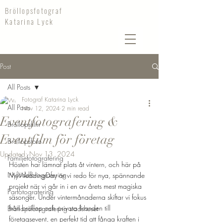
Bröllopsfotograf
Katarina Lyck
Post
All Posts
Fotograf Katarina Lyck
All Posts
Nov 12, 2024
2 min read
Eventfotografering &
Bröllopsfilm
Eventfilm för företag
Bröllopsfoto
Updated:
Nov 13, 2024
Familjefotografering
Hösten har lämnat plats åt vintern, och här på 
Nyföddfotografering
MyWeddingDay är vi redo för nya, spännande 
projekt när vi går in i en av årets mest magiska 
Parfotografering
säsonger. Under vintermånaderna skiftar vi fokus 
från bröllop och privata firanden till 
Bröllopsfotografering stadshuset
företagsevent, en perfekt tid att fånga kraften i 