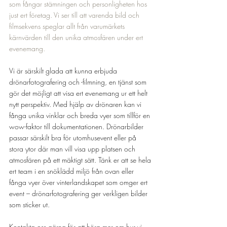
som fångar stämningen och personligheten hos 
just ert företag. Vi ser till att varenda bild och 
filmsekvens speglar allt från varumärkets 
kärnvärden till den unika atmosfären under ert 
evenemang.
Vi är särskilt glada att kunna erbjuda 
drönarfotografering och -filmning, en tjänst som 
gör det möjligt att visa ert evenemang ur ett helt 
nytt perspektiv. Med hjälp av drönaren kan vi 
fånga unika vinklar och breda vyer som tillför en 
wow-faktor till dokumentationen. Drönarbilder 
passar särskilt bra för utomhusevent eller på 
stora ytor där man vill visa upp platsen och 
atmosfären på ett mäktigt sätt. Tänk er att se hela 
ert team i en snöklädd miljö från ovan eller 
fånga vyer över vinterlandskapet som omger ert 
event – drönarfotografering ger verkligen bilder 
som sticker ut.
Kontakta oss gärna för att höra mer om hur vi 