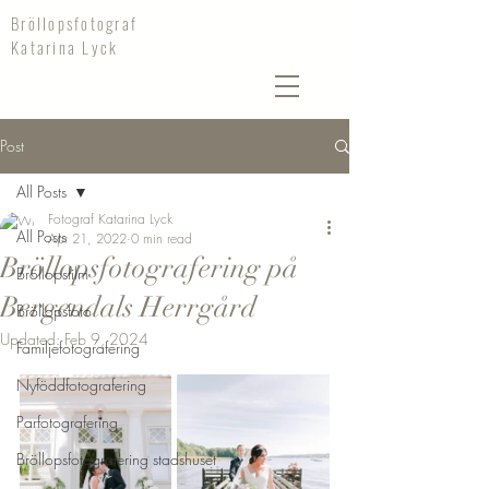
Bröllopsfotograf
Katarina Lyck
Post
All Posts
Fotograf Katarina Lyck
All Posts
Apr 21, 2022
0 min read
Bröllopsfotografering på
Bröllopsfilm
Bergendals Herrgård
Bröllopsfoto
Updated:
Feb 9, 2024
Familjefotografering
Nyföddfotografering
Parfotografering
Bröllopsfotografering stadshuset