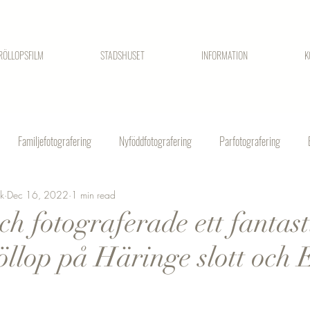
RÖLLOPSFILM
STADSHUSET
INFORMATION
K
Familjefotografering
Nyföddfotografering
Parfotografering
ck
Dec 16, 2022
1 min read
h fotograferade ett fantast
röllop på Häringe slott och