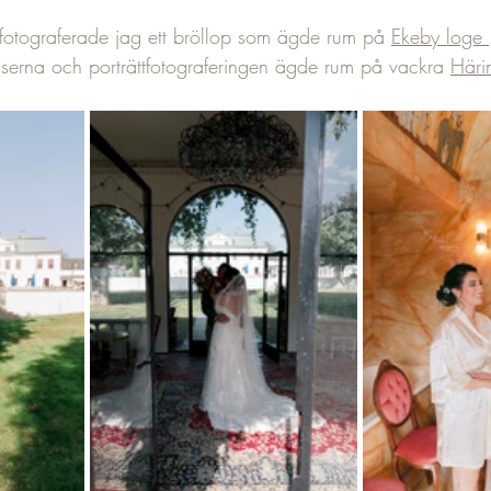
 fotograferade jag ett bröllop som ägde rum på 
Ekeby loge 
serna och porträttfotograferingen ägde rum på vackra 
Häri