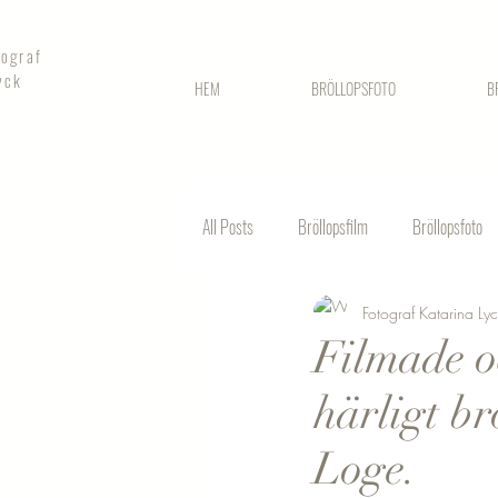
tograf
yck
HEM
BRÖLLOPSFOTO
B
All Posts
Bröllopsfilm
Bröllopsfoto
Fotograf Katarina Ly
Fotografering stadshuset
Filmade oc
härligt b
Loge.