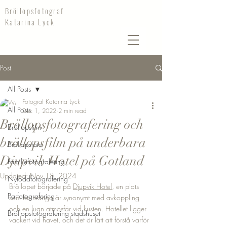
Bröllopsfotograf
Katarina Lyck
Post
All Posts
Fotograf Katarina Lyck
All Posts
Dec 1, 2022
2 min read
Bröllopsfotografering och
Bröllopsfilm
bröllopsfilm på underbara
Bröllopsfoto
Djupvik Hotel på Gotland
Familjefotografering
Updated:
Nov 18, 2024
Nyföddfotografering
Bröllopet började på 
Djupvik Hotel
, en plats 
Parfotografering
som för många är synonymt med avkoppling 
och en lugn atmosfär vid kusten. Hotellet ligger 
Bröllopsfotografering stadshuset
vackert vid havet, och det är lätt att förstå varför 