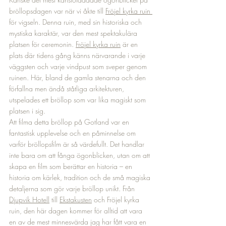
bröllopsdagen var när vi åkte till 
Fröjel kyrka ruin 
för vigseln. Denna ruin, med sin historiska och 
mystiska karaktär, var den mest spektakulära 
platsen för ceremonin. 
Fröjel kyrka ruin
 är en 
plats där tidens gång känns närvarande i varje 
väggsten och varje vindpust som sveper genom 
ruinen. Här, bland de gamla stenarna och den 
förfallna men ändå ståtliga arkitekturen, 
utspelades ett bröllop som var lika magiskt som 
platsen i sig.
Att filma detta bröllop på Gotland var en 
fantastisk upplevelse och en påminnelse om 
varför bröllopsfilm är så värdefullt. Det handlar 
inte bara om att fånga ögonblicken, utan om att 
skapa en film som berättar en historia – en 
historia om kärlek, tradition och de små magiska 
detaljerna som gör varje bröllop unikt. Från 
Djupvik Hotell
 till 
Ekstakusten
 och Fröjel kyrka 
ruin, den här dagen kommer för alltid att vara 
en av de mest minnesvärda jag har fått vara en 