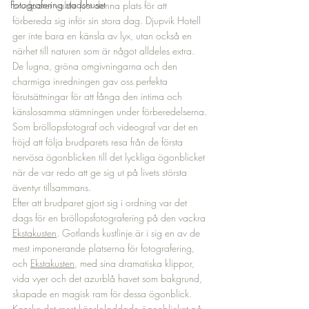
Fotografering stadshuset
brudparet valde just denna plats för att 
förbereda sig inför sin stora dag. Djupvik Hotell 
ger inte bara en känsla av lyx, utan också en 
närhet till naturen som är något alldeles extra. 
De lugna, gröna omgivningarna och den 
charmiga inredningen gav oss perfekta 
förutsättningar för att fånga den intima och 
känslosamma stämningen under förberedelserna.
Som bröllopsfotograf och videograf var det en 
fröjd att följa brudparets resa från de första 
nervösa ögonblicken till det lyckliga ögonblicket 
när de var redo att ge sig ut på livets största 
äventyr tillsammans. 
Efter att brudparet gjort sig i ordning var det 
dags för en bröllopsfotografering på den vackra 
Ekstakusten
. Gotlands kustlinje är i sig en av de 
mest imponerande platserna för fotografering, 
och 
Ekstakusten
, med sina dramatiska klippor, 
vida vyer och det azurblå havet som bakgrund, 
skapade en magisk ram för dessa ögonblick.
Kanske det mest känsloladdade ögonblicket på 