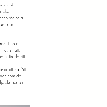
ntastisk 
niska 
onen för hela 
ara där, 
ns. Ljusen, 
l av skratt, 
ret firade sitt 
 över att ha fått 
innen som de 
ädje skapade en 