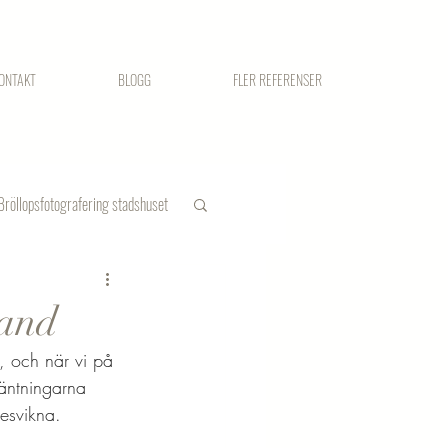
ONTAKT
BLOGG
FLER REFERENSER
Bröllopsfotografering stadshuset
land
, och när vi på 
väntningarna 
besvikna.