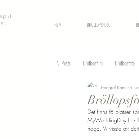
tograf
yck
HEM
BRÖLLOPSFOTO
B
All Posts
Bröllopsfilm
Bröllopsfoto
Fotograf Katarina Ly
Fotografering stadshuset
Bröllopsf
Det finns få platser 
MyWeddingDay fick fört
höga. Vi visste att de