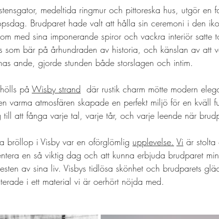
stensgator, medeltida ringmur och pittoreska hus, utgör en fa
opsdag. Brudparet hade valt att hålla sin ceremoni i den iko
som med sina imponerande spiror och vackra interiör satte t
s som bär på århundraden av historia, och känslan av att v
tnas ande, gjorde stunden både storslagen och intim.
hölls på 
Wisby strand
  där rustik charm mötte modern elega
 varma atmosfären skapade en perfekt miljö för en kväll ful
till att fånga varje tal, varje tår, och varje leende när brudpa
a bröllop i Visby var en oförglömlig 
upplevelse.
Vi
 är stolta
entera en så viktig dag och att kunna erbjuda brudparet m
 resten av sina liv. Visbys tidlösa skönhet och brudparets gl
erade i ett material vi är oerhört nöjda med.