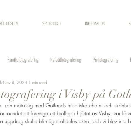
RÖLLOPSFILM
STADSHUSET
INFORMATION
K
Familjefotografering
Nyföddfotografering
Parfotografering
ck
Nov 8, 2024
1 min read
otografering i Visby på Got
som kan mäta sig med Gotlands historiska charm och skönhet
roendet att föreviga ett bröllop i hjärtat av Visby, var för
tta uppdrag skulle bli något alldeles extra, och vi blev inte 