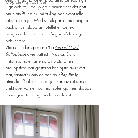
Fotografering stadshuset
lugn och ro. I de lyxiga rummen finns det gott 
om plats för smink, hårstyling och eventuella 
fotograferingar. Med sin eleganta inredning och 
vackra ljusinsläpp är hotellet en perfekt 
bakgrund för bilder som fångar både elegans 
och intimitet.
Vidare till den spektakulära 
Grand Hotel 
Saltsjöbaden
vid vattnet i Nacka. Detta 
historiska hotell är en drömplats för en 
bröllopsfest, där gästerna kan njuta av utsökt 
mat, fantastisk service och en oförglömlig 
atmosfär. Bröllopsmiddagen kan avnjutas med 
utsikt över vattnet, och när solen går ner, skapas 
en magisk stämning för dans och fest.