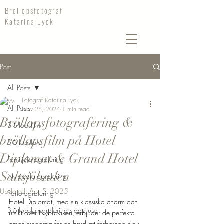
Bröllopsfotograf
Katarina Lyck
Post
All Posts
Fotograf Katarina Lyck
All Posts
Nov 28, 2024
1 min read
Bröllopsfotografering &
Bröllopsfilm
bröllopsfilm på Hotel
Bröllopsfoto
Diplomat & Grand Hotel
Familjefotografering
Saltsjöbaden
Nyföddfotografering
Updated:
Apr 5, 2025
Parfotografering
Hotel Diplomat
, med sin klassiska charm och 
Bröllopsfotografering stadshuset
utsikt över Nybroviken, erbjuder de perfekta 
omgivningarna för en brud att förbereda sig i 