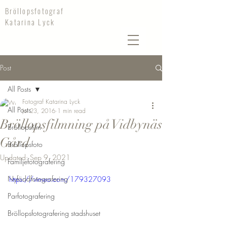
Bröllopsfotograf
Katarina Lyck
Post
All Posts
Fotograf Katarina Lyck
All Posts
Jul 23, 2016
1 min read
Bröllopsfilmning på Vidbynäs
Bröllopsfilm
Gård
Bröllopsfoto
Updated:
Sep 9, 2021
Familjefotografering
Nyföddfotografering
https://vimeo.com/179327093
Parfotografering
Bröllopsfotografering stadshuset