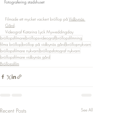
Fotografering stadshuset
Filmade ett mycket vackert bröllop på 
Vidbynäs 
Gård
. 
Videograf Katarina Lyck Myweddingday 
bröllopsfilmare
bröllopsvideograf
bröllopsfilmning
filma bröllop
bröllop på vidbynäs gård
bröllopnykvarn
bröllopsfilmare nykvarn
bröllopsfotograf nykvarn
bröllopsfilmare vidbynäs gård
Bröllopsfilm
Recent Posts
See All