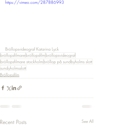
https://vimeo.com/287886993
Bröllopsvideograf Katarina Lyck 
bröllopsfilmare
bröllopsfilm
bröllopsvideograf
bröllopsfilmare stockholm
bröllop på sundbyholms slott
sundyholmsslott
Bröllopsfilm
Recent Posts
See All