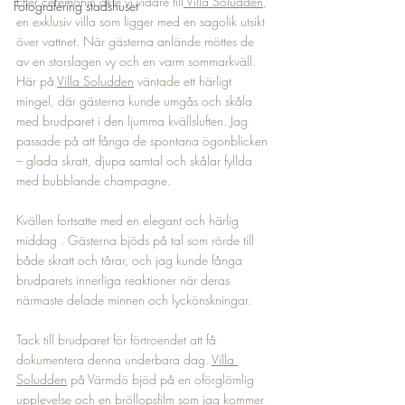
Efter ceremonin åkte vi vidare till
 Villa Soludden
, 
Fotografering stadshuset
en exklusiv villa som ligger med en sagolik utsikt 
över vattnet. När gästerna anlände möttes de 
av en storslagen vy och en varm sommarkväll. 
Här på 
Villa Soludden
 väntade ett härligt 
mingel, där gästerna kunde umgås och skåla 
med brudparet i den ljumma kvällsluften. Jag 
passade på att fånga de spontana ögonblicken 
– glada skratt, djupa samtal och skålar fyllda 
med bubblande champagne.
Kvällen fortsatte med en elegant och härlig 
middag . Gästerna bjöds på tal som rörde till 
både skratt och tårar, och jag kunde fånga 
brudparets innerliga reaktioner när deras 
närmaste delade minnen och lyckönskningar. 
Tack till brudparet för förtroendet att få 
dokumentera denna underbara dag. 
Villa 
Soludden
 på Värmdö bjöd på en oförglömlig 
upplevelse och en bröllopsfilm som jag kommer 