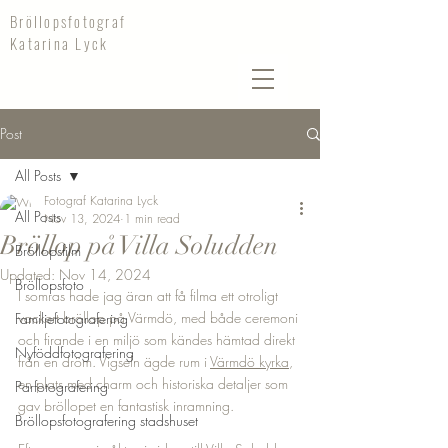
Bröllopsfotograf
Katarina Lyck
Post
All Posts
Fotograf Katarina Lyck
All Posts
Nov 13, 2024
1 min read
Bröllop på Villa Soludden
Bröllopsfilm
Updated:
Nov 14, 2024
Bröllopsfoto
I somras hade jag äran att få filma ett otroligt 
vackert bröllop på Värmdö, med både ceremoni 
Familjefotografering
och firande i en miljö som kändes hämtad direkt 
Nyföddfotografering
från en dröm. Vigseln ägde rum i 
Värmdö kyrka
, 
en plats med charm och historiska detaljer som 
Parfotografering
gav bröllopet en fantastisk inramning. 
Bröllopsfotografering stadshuset