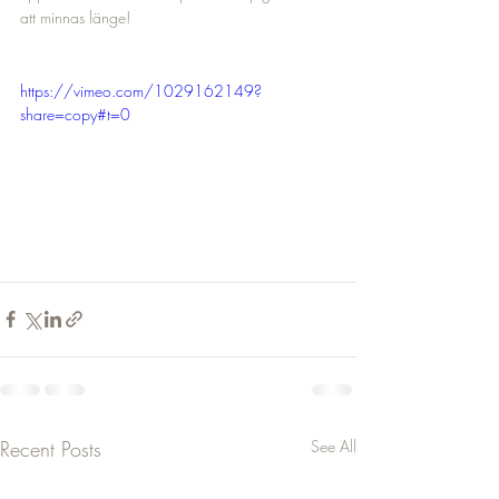
att minnas länge!
https://vimeo.com/1029162149?
share=copy#t=0
Recent Posts
See All