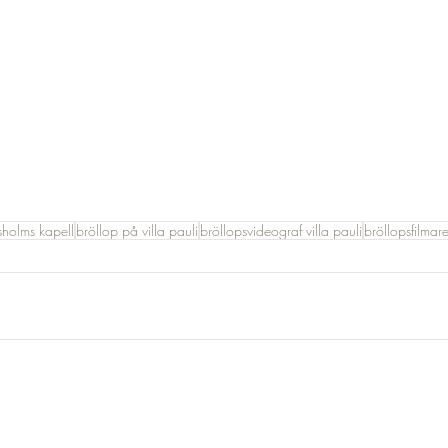
rsholms kapell
bröllop på villa pauli
bröllopsvideograf villa pauli
bröllopsfilmar