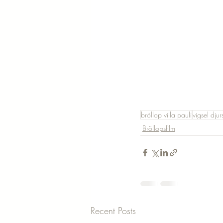
bröllop villa pauli
vigsel dju
Bröllopsfilm
Recent Posts