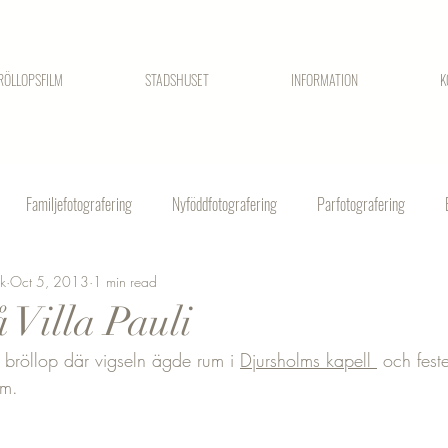
RÖLLOPSFILM
STADSHUSET
INFORMATION
K
Familjefotografering
Nyföddfotografering
Parfotografering
ck
Oct 5, 2013
1 min read
 Villa Pauli
t bröllop där vigseln ägde rum i 
Djursholms kapell 
 och fest
lm. 