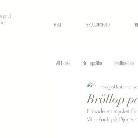
tograf
yck
HEM
BRÖLLOPSFOTO
B
All Posts
Bröllopsfilm
Bröllopsfoto
Fotograf Katarina Ly
Fotografering stadshuset
Bröllop på
Filmade ett mycket fin
Villa Pauli 
på Djursho