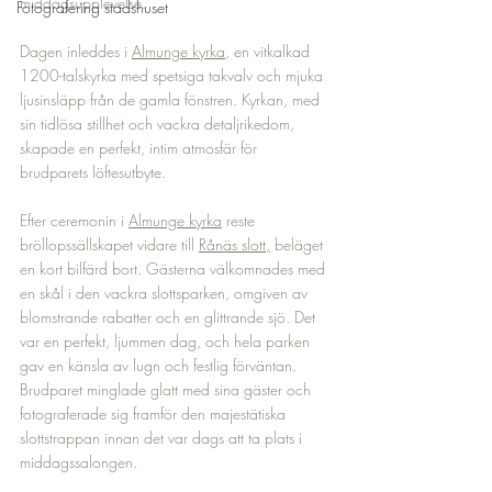
middagsupplevelse.
Fotografering stadshuset
Dagen inleddes i 
Almunge kyrka
, en vitkalkad 
1200-talskyrka med spetsiga takvalv och mjuka 
ljusinsläpp från de gamla fönstren. Kyrkan, med 
sin tidlösa stillhet och vackra detaljrikedom, 
skapade en perfekt, intim atmosfär för 
brudparets löftesutbyte.
Efter ceremonin i 
Almunge kyrka
 reste 
bröllopssällskapet vidare till 
Rånäs slott,
 beläget 
en kort bilfärd bort. Gästerna välkomnades med 
en skål i den vackra slottsparken, omgiven av 
blomstrande rabatter och en glittrande sjö. Det 
var en perfekt, ljummen dag, och hela parken 
gav en känsla av lugn och festlig förväntan. 
Brudparet minglade glatt med sina gäster och 
fotograferade sig framför den majestätiska 
slottstrappan innan det var dags att ta plats i 
middagssalongen.