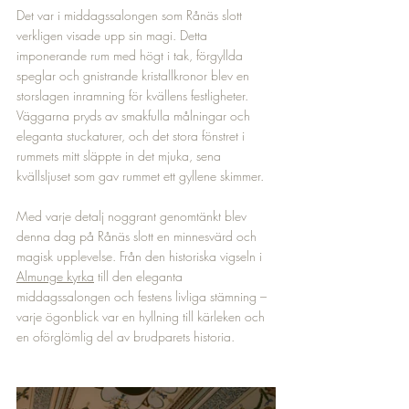
Det var i middagssalongen som Rånäs slott 
verkligen visade upp sin magi. Detta 
imponerande rum med högt i tak, förgyllda 
speglar och gnistrande kristallkronor blev en 
storslagen inramning för kvällens festligheter. 
Väggarna pryds av smakfulla målningar och 
eleganta stuckaturer, och det stora fönstret i 
rummets mitt släppte in det mjuka, sena 
kvällsljuset som gav rummet ett gyllene skimmer.
Med varje detalj noggrant genomtänkt blev 
denna dag på Rånäs slott en minnesvärd och 
magisk upplevelse. Från den historiska vigseln i 
Almunge kyrka
 till den eleganta 
middagssalongen och festens livliga stämning – 
varje ögonblick var en hyllning till kärleken och 
en oförglömlig del av brudparets historia.