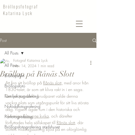
Bröllopsfotograf
Katarina Lyck
Post
All Posts
Fotograf Katarina Lyck
All Posts
Nov 14, 2024
1 min read
Bröllop på Rånäs Slott
Bröllopsfilm
Att fira sitt bröllop på 
Rånäs slott,
 med anor från 
Bröllopsfoto
1830-talet, är som att kliva rakt in i en saga. 
Familjefotografering
Det var just därför brudparet valde denna 
vackra plats som utgångspunkt för sitt livs största 
Nyföddfotografering
dag. Vigseln ägde rum i den historiska och 
charmiga 
Almunge kyrka
, och därefter 
Parfotografering
förflyttades hela sällskapet till 
Rånäs slott
, där 
Bröllopsfotografering stadshuset
slottets middagssalong bjöd på en oförglömlig 