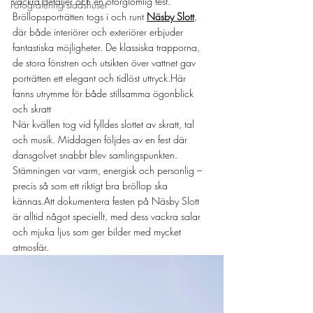
vackra detaljer och en oförglömlig fest.
Fotografering stadshuset
Bröllopsporträtten togs i och runt 
Näsby Slott
, 
där både interiörer och exteriörer erbjuder 
fantastiska möjligheter. De klassiska trapporna, 
de stora fönstren och utsikten över vattnet gav 
porträtten ett elegant och tidlöst uttryck.Här 
fanns utrymme för både stillsamma ögonblick 
och skratt 
När kvällen tog vid fylldes slottet av skratt, tal 
och musik. Middagen följdes av en fest där 
dansgolvet snabbt blev samlingspunkten. 
Stämningen var varm, energisk och personlig – 
precis så som ett riktigt bra bröllop ska 
kännas.Att dokumentera festen på Näsby Slott 
är alltid något speciellt, med dess vackra salar 
och mjuka ljus som ger bilder med mycket 
atmosfär.