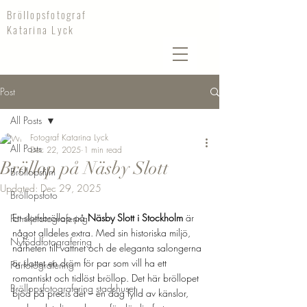
Bröllopsfotograf
Katarina Lyck
Post
All Posts
Fotograf Katarina Lyck
All Posts
Dec 22, 2025
1 min read
Bröllop på Näsby Slott
Bröllopsfilm
Updated:
Dec 29, 2025
Bröllopsfoto
Ett slottsbröllop på 
Näsby Slott i Stockholm
 är 
Familjefotografering
något alldeles extra. Med sin historiska miljö, 
Nyföddfotografering
närheten till vattnet och de eleganta salongerna 
är slottet en dröm för par som vill ha ett 
Parfotografering
romantiskt och tidlöst bröllop. Det här bröllopet 
Bröllopsfotografering stadshuset
bjöd på precis det – en dag fylld av känslor, 