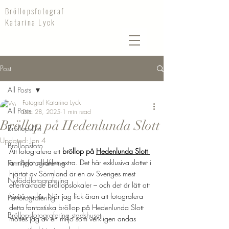
Bröllopsfotograf
Katarina Lyck
Post
All Posts
Fotograf Katarina Lyck
All Posts
Dec 28, 2025
1 min read
Bröllop på Hedenlunda Slott
Bröllopsfilm
Updated:
Jan 4
Bröllopsfoto
Att fotografera ett 
bröllop på 
Hedenlunda Slott
är något alldeles extra. Det här exklusiva slottet i 
Familjefotografering
hjärtat av Sörmland är en av Sveriges mest 
Nyföddfotografering
eftertraktade bröllopslokaler – och det är lätt att 
förstå varför. När jag fick äran att fotografera 
Parfotografering
detta fantastiska bröllop på Hedenlunda Slott 
Bröllopsfotografering stadshuset
möttes jag av en miljö som verkligen andas 