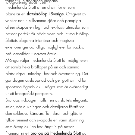
romantik, historia och elegans.
Fotografering stadshuset
Hedenlunda Slott är en dröm för er som 
planerar ett 
slottsbröllop i Sverige
. Omgivet av 
vacker natur, stillsamma sjöar och pampiga 
alléer skapas en lugn och exklusiv atmosfär som 
passar perfekt för både stora och intima bröllop. 
Slottets eleganta interiörer och magiska 
exteriörer ger oändliga möjligheter för vackra 
bröllopsbilder – oavsett årstid.
Många väljer Hedenlunda Slott för möjligheten 
att samla hela bröllopet på en och samma 
plats: vigsel, middag, fest och övernattning. Det 
gör dagen avslappnad och ger gott om tid för 
spontana ögonblick – något som är ovärderligt 
ur ett fotografiskt perspektiv.
Bröllopsmiddagen hölls i en av slottets eleganta 
salar, där dukningen och detaljerna förstärkte 
den exklusiva känslan. Tal, skratt och glädje 
fyllde rummet och skapade en varm stämning 
som övergick i en fest långt in på natten.
Planerar ni ett 
bröllop på Hedenlunda Slott
 och 