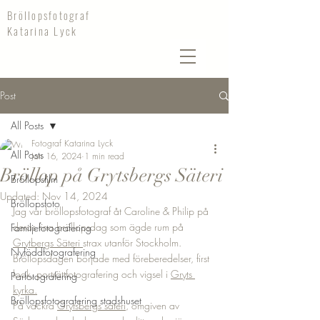
Bröllopsfotograf
Katarina Lyck
Post
All Posts
Fotograf Katarina Lyck
All Posts
Jan 16, 2024
1 min read
Bröllop på Grytsbergs Säteri
Bröllopsfilm
Updated:
Nov 14, 2024
Bröllopsfoto
Jag var bröllopsfotograf åt Caroline & Philip på 
deras fina bröllopsdag som ägde rum på
Familjefotografering
Grytbergs Säteri 
strax utanför Stockholm. 
Nyföddfotografering
Bröllopsdagen började med föreberedelser, first 
look, porträttfotografering och vigsel i 
Gryts 
Parfotografering
kyrka.
Bröllopsfotografering stadshuset
På vackra 
Grytsbergs säteri
, omgiven av 