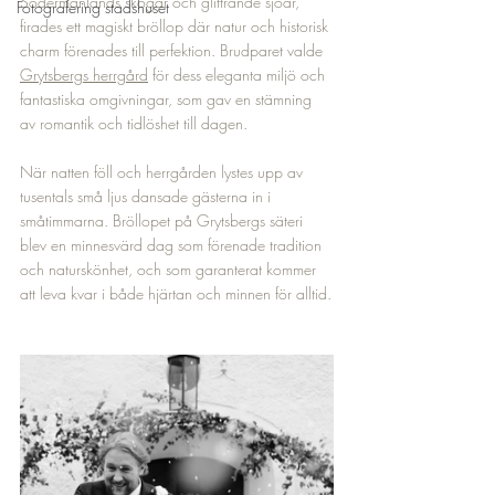
Södermanlands skogar och glittrande sjöar, 
Fotografering stadshuset
firades ett magiskt bröllop där natur och historisk 
charm förenades till perfektion. Brudparet valde 
Grytsbergs herrgård
 för dess eleganta miljö och 
fantastiska omgivningar, som gav en stämning 
av romantik och tidlöshet till dagen.
När natten föll och herrgården lystes upp av 
tusentals små ljus dansade gästerna in i 
småtimmarna. Bröllopet på Grytsbergs säteri 
blev en minnesvärd dag som förenade tradition 
och naturskönhet, och som garanterat kommer 
att leva kvar i både hjärtan och minnen för alltid.