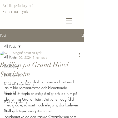
Bröllopsfotograf
Katarina Lyck
Post
All Posts
Fotograf Katarina Lyck
All Posts
Nov 20, 2024
1 min read
Bröllop på Grand Hôtel
Bröllopsfilm
Stockholm
Bröllopsfoto
I augusti, när Stockholm är som vackrast med 
Familjefotografering
sin milda sommarvärme och blomstrande 
Nyföddfotografering
stadsmiljö, ägde ett oförglömligt bröllop rum på 
den anrika 
Grand Hotel
. Det var en dag fylld 
Parfotografering
med glädje, romantik och elegans, där kärleken 
Bröllopsfotografering stadshuset
stod i centrum.
Brudparet valde den vackra 
Oscarskyrkan 
som 