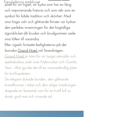
Fotografering stadshuset
plats för sin vigsel, en kyrka som har en lång 
och imponerande historia och som står som en 
symbol för både tradition och skönhet. Med 
sina höga valv och glittrande fönster var kyrkan 
den perfekta inramningen för det högtidliga 
ögonblicket då bruden och brudgummen sade 
sina löften till varandra.
Efter vigseln fortsatte festligheterna på det 
ikoniska 
Grand Hotel 
vid Strandvägen.
Grand Hotel 
är känt för sin lyxiga atmosfär och 
spektakulära utsikt över Nybroviken och Gamla 
Stan, vilket gjorde det till en oemotståndlig plats 
för bröllopsfesten.
De elegant dukade borden, den glittrande 
kristallkronan i taket och den stiliga inredningen 
skapade en fantastisk ram för en kväll full av 
skratt, god mat och rörande tal.