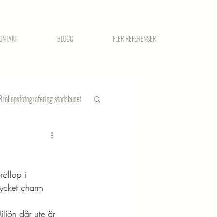
ONTAKT
BLOGG
FLER REFERENSER
Bröllopsfotografering stadshuset
röllop i 
ycket charm 
iljön där ute är 