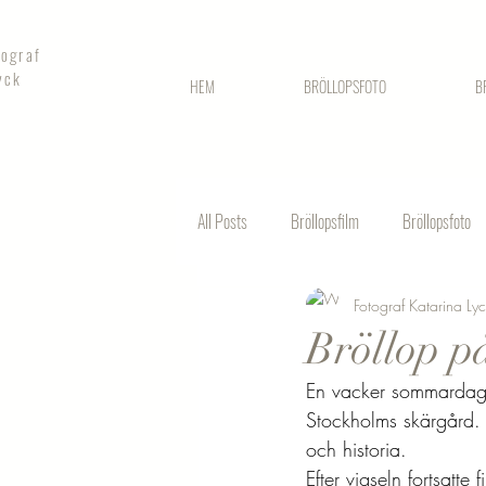
tograf
yck
HEM
BRÖLLOPSFOTO
B
All Posts
Bröllopsfilm
Bröllopsfoto
Fotograf Katarina Ly
Fotografering stadshuset
Bröllop p
En vacker sommardag fi
Stockholms skärgård.
och historia. 
Efter vigseln fortsatte fi