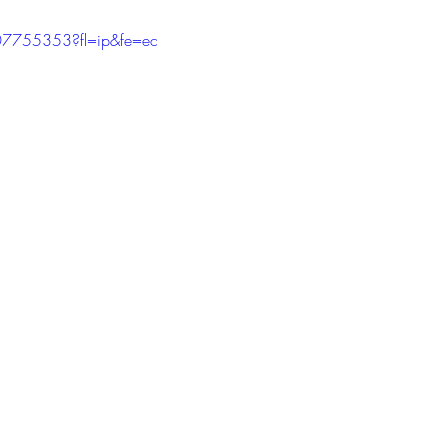
07755353?fl=ip&fe=ec