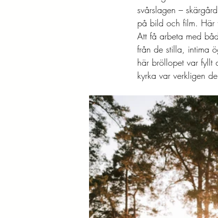
svårslagen – skärgård
på bild och film. Här 
Att få arbeta med båd
från de stilla, intima 
här bröllopet var fyll
kyrka var verkligen d