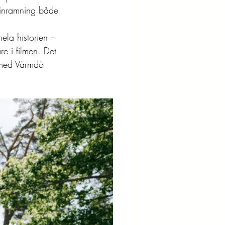
k inramning både 
ela historien – 
re i filmen. Det 
s med Värmdö 