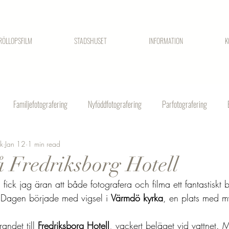
RÖLLOPSFILM
STADSHUSET
INFORMATION
K
Familjefotografering
Nyföddfotografering
Parfotografering
ck
Jan 12
1 min read
å Fredriksborg Hotell
ck jag äran att både fotografera och filma ett fantastiskt b
 Dagen började med vigsel i 
Värmdö kyrka
, en plats med m
randet till 
Fredriksborg Hotell
, vackert beläget vid vattnet. M