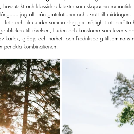
, havsutsikt och klassisk arkitektur som skapar en romantis
fångade jag allt från gratulationer och skratt till middagen.
e foto och film under samma dag ger möjlighet att berätta h
ögonblicken till rörelsen, ljuden och känslorna som lever vida
t av kärlek, glädje och närhet, och Fredriksborg tillsamman
en perfekta kombinationen.