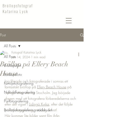
Bröllopsfotograf
Katarina Lyck
Post
All Posts
Fotograf Katarina Lyck
All Posts
Jan 14, 2024
1 min read
Bröllop på Ellery Beach
Bröllopsfilm
House
Bröllopsfoto
Jag filmade och fotograferade i somras ett 
Familjefotografering
fantastiskt bröllop på 
Ellery Beach House
 på 
Nyföddfotografering
Lidingö strax utanför Stocholm. Jag började 
dagen med att fotografera förberedelserna och 
Parfotografering
efter det vigsel i 
Lidingö Kyrka
, efter det följde 
Bröllopsfotografering stadshuset
porättfotografering, middag & fest! 
Här kommer lite bilder samt film ifrån 