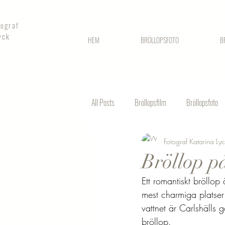
tograf
yck
HEM
BRÖLLOPSFOTO
B
All Posts
Bröllopsfilm
Bröllopsfoto
Fotograf Katarina Ly
Fotografering stadshuset
Bröllop p
Ett romantiskt bröllo
mest charmiga platser 
vattnet är Carlshälls 
bröllop.