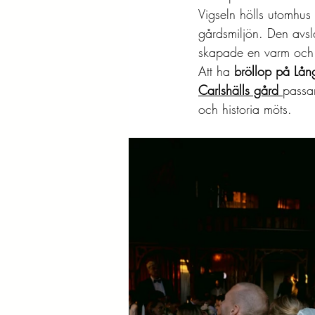
Vigseln hölls utomhus
gårdsmiljön. Den avs
skapade en varm och 
Att ha 
bröllop på Lå
Carlshälls gård
passar
och historia möts.