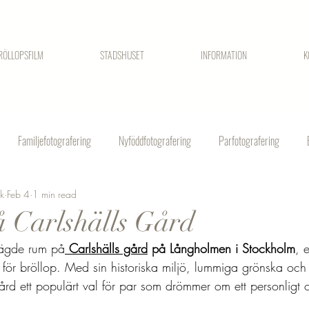
RÖLLOPSFILM
STADSHUSET
INFORMATION
K
Familjefotografering
Nyföddfotografering
Parfotografering
ck
Feb 4
1 min read
å Carlshälls Gård
p ägde rum på
Carlshälls gård
 på Långholmen i Stockholm
, 
för bröllop. Med sin historiska miljö, lummiga grönska och n
gård ett populärt val för par som drömmer om ett personligt 