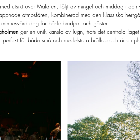
 med utsikt över Mälaren, följt av mingel och middag i den 
lappnade atmosfären, kombinerad med den klassiska herrgå
minnesvärd dag för både brudpar och gäster.
ngholmen
 ger en unik känsla av lugn, trots det centrala läget
 perfekt för både små och medelstora bröllop och är en pla