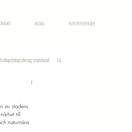
ONTAKT
BLOGG
FLER REFERENSER
Bröllopsfotografering stadshuset
en av stadens 
ärhet till 
och naturnära 