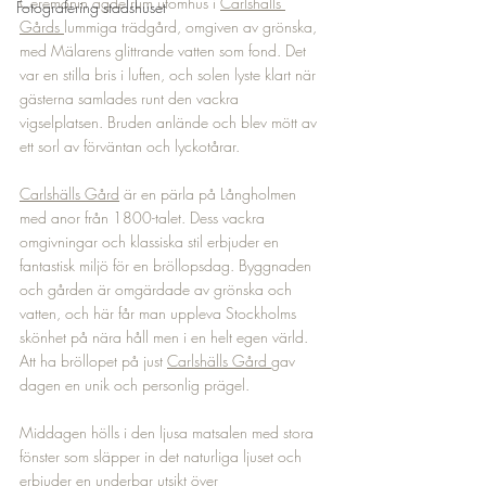
Ceremonin ägde rum utomhus i 
Carlshälls 
Fotografering stadshuset
Gårds 
lummiga trädgård, omgiven av grönska, 
med Mälarens glittrande vatten som fond. Det 
var en stilla bris i luften, och solen lyste klart när 
gästerna samlades runt den vackra 
vigselplatsen. Bruden anlände och blev mött av 
ett sorl av förväntan och lyckotårar.
Carlshälls Gård
 är en pärla på Långholmen 
med anor från 1800-talet. Dess vackra 
omgivningar och klassiska stil erbjuder en 
fantastisk miljö för en bröllopsdag. Byggnaden 
och gården är omgärdade av grönska och 
vatten, och här får man uppleva Stockholms 
skönhet på nära håll men i en helt egen värld. 
Att ha bröllopet på just 
Carlshälls Gård 
gav 
dagen en unik och personlig prägel.
Middagen hölls i den ljusa matsalen med stora 
fönster som släpper in det naturliga ljuset och 
erbjuder en underbar utsikt över 