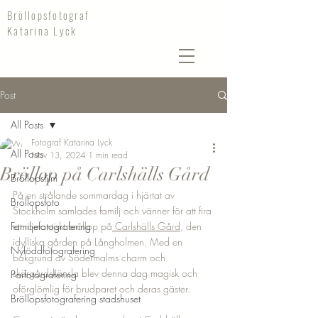
Bröllopsfotograf
Katarina Lyck
Post
All Posts
Fotograf Katarina Lyck
All Posts
Nov 13, 2024
1 min read
Bröllop på Carlshälls Gård
Bröllopsfilm
På en strålande sommardag i hjärtat av 
Bröllopsfoto
Stockholm samlades familj och vänner för att fira 
Familjefotografering
ett romantiskt bröllop på
 Carlshälls Gård
, den 
idylliska gården på Långholmen. Med en 
Nyföddfotografering
bakgrund av Södermalms charm och 
skärgårdskänsla blev denna dag magisk och 
Parfotografering
oförglömlig för brudparet och deras gäster.
Bröllopsfotografering stadshuset