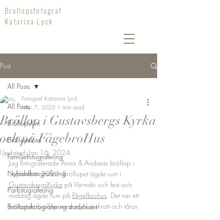
Bröllopsfotograf
Katarina Lyck
Post
All Posts
Fotograf Katarina Lyck
All Posts
Mar 7, 2023
1 min read
Bröllop i Gustavsbergs Kyrka
Bröllopsfilm
och på FågebroHus
Bröllopsfoto
Updated:
Jan 16, 2024
Familjefotografering
Jag fotograferade Anna & Andreas bröllop i 
Nyföddfotografering
September 2022. Bröllopet ägde rum i 
GustavsbergsKyrka
 på Värmdö och fest och 
Parfotografering
middag ägde rum på 
Fågelbro
hus
. Det var ett 
fantastiskt bröllop med mycket skratt och tårar. 
Bröllopsfotografering stadshuset