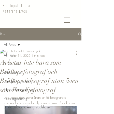
Bröllopsfotograf
Katarina Lyck
Post
All Posts
Fotograf Katarina Lyck
All Posts
Mar 14, 2022
1 min read
Arbetar inte bara som
Bröllopsfilm
Bröllopsfotograf och
Bröllopsfoto
Bröllopsvideograf utan även
Familjefotografering
som Familjefotograf
Nyföddfotografering
Jag hade den stora äran att få fotografera 
Parfotografering
denna fantastiska familj i deras hem i Stockholm. 
Bröllopsfotografering stadshuset