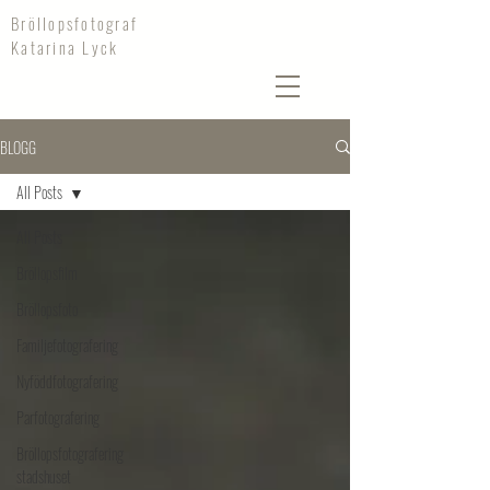
Bröllopsfotograf
Katarina Lyck
BLOGG
All Posts
All Posts
Bröllopsfilm
Bröllopsfoto
Familjefotografering
Nyföddfotografering
Parfotografering
Bröllopsfotografering
stadshuset