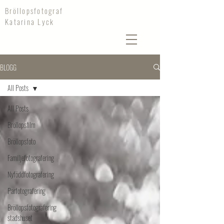
Bröllopsfotograf
Katarina Lyck
BLOGG
All Posts
All Posts
Bröllopsfilm
Bröllopsfoto
Familjefotografering
Nyföddfotografering
Parfotografering
Bröllopsfotografering
stadshuset